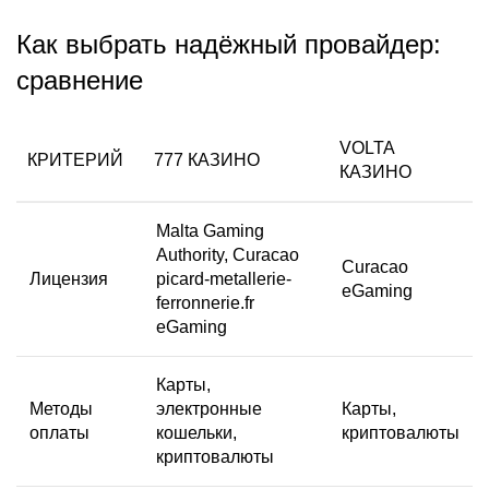
Как выбрать надёжный провайдер:
сравнение
VOLTA
КРИТЕРИЙ
777 КАЗИНО
КАЗИНО
Malta Gaming
Authority, Curacao
Curacao
Лицензия
picard-metallerie-
eGaming
ferronnerie.fr
eGaming
Карты,
Методы
электронные
Карты,
оплаты
кошельки,
криптовалюты
криптовалюты