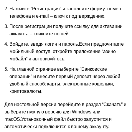
Нажмите “Регистрация” и заполните форму: номер
телефона и e‑mail – ключ к подтверждению.
После регистрации получите ссылку для активации
аккаунта – кликните по ней.
Войдите, введя логин и пароль.Если предпочитаете
мобильный доступ, откройте приложение “азино
мобайл” и авторизуйтесь.
На главной странице выберите “Банковские
операции” и внесите первый депозит через любой
удобный способ: карты, электронные кошельки,
криптовалюты.
Для настольной версии перейдите в раздел “Скачать” и
выберите нужную версию для Windows или
macOS.Установочный файл быстро запустится и
автоматически подключится к вашему аккаунту.