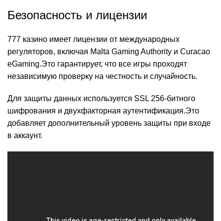
Безопасность и лицензии
777 казино имеет лицензии от международных
регуляторов, включая Malta Gaming Authority и Curacao
eGaming.Это гарантирует, что все игры проходят
независимую проверку на честность и случайность.
Для защиты данных используется SSL 256‑битного
шифрования и двухфакторная аутентификация.Это
добавляет дополнительный уровень защиты при входе
в аккаунт.