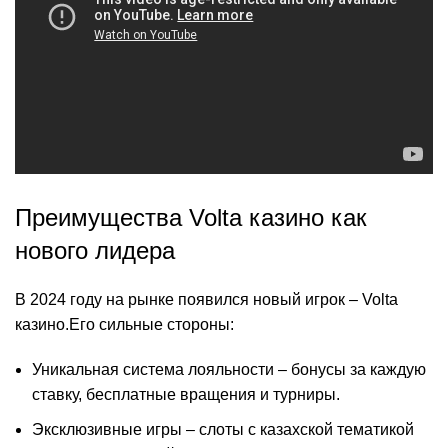
Преимущества Volta казино как
нового лидера
В 2024 году на рынке появился новый игрок – Volta
казино.Его сильные стороны:
Уникальная система лояльности – бонусы за каждую
ставку, бесплатные вращения и турниры.
Эксклюзивные игры – слоты с казахской тематикой