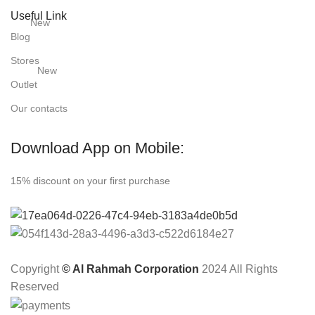
Useful Link
New
Blog
Stores
New
Outlet
Our contacts
Download App on Mobile:
15% discount on your first purchase
Copyright
© Al Rahmah Corporation
2024 All Rights
Reserved