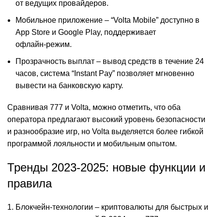
от ведущих провайдеров.
Мобильное приложение – “Volta Mobile” доступно в
App Store и Google Play, поддерживает
офлайн‑режим.
Прозрачность выплат – вывод средств в течение 24
часов, система “Instant Pay” позволяет мгновенно
вывести на банковскую карту.
Сравнивая 777 и Volta, можно отметить, что оба
оператора предлагают высокий уровень безопасности
и разнообразие игр, но Volta выделяется более гибкой
программой лояльности и мобильным опытом.
Тренды 2023‑2025: новые функции и
правила
Блокчейн‑технологии – криптовалюты для быстрых и