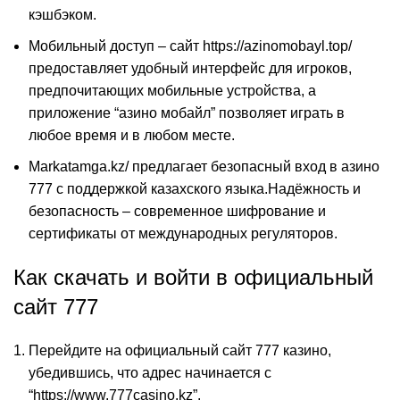
кэшбэком.
Мобильный доступ – сайт https://azinomobayl.top/
предоставляет удобный интерфейс для игроков,
предпочитающих мобильные устройства, а
приложение “
азино мобайл
” позволяет играть в
любое время и в любом месте.
Markatamga.kz/
предлагает безопасный вход в азино
777 с поддержкой казахского языка.Надёжность и
безопасность – современное шифрование и
сертификаты от международных регуляторов.
Как скачать и войти в официальный
сайт 777
Перейдите на официальный сайт 777 казино,
убедившись, что адрес начинается с
“https://www.777casino.kz”.