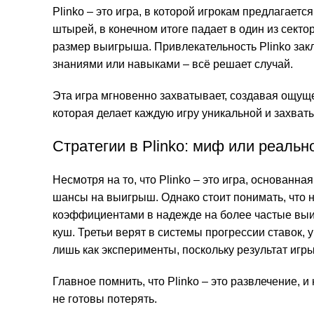
Plinko – это игра, в которой игрокам предлагает
штырей, в конечном итоге падает в один из сек
размер выигрыша. Привлекательность Plinko зак
знаниями или навыками – всё решает случай.
Эта игра мгновенно захватывает, создавая ощуще
которая делает каждую игру уникальной и захва
Стратегии в Plinko: миф или реальн
Несмотря на то, что Plinko – это игра, основанн
шансы на выигрыш. Однако стоит понимать, что н
коэффициентами в надежде на более частые выиг
куш. Третьи верят в системы прогрессии ставок,
лишь как эксперименты, поскольку результат игр
Главное помнить, что Plinko – это развлечение, и
не готовы потерять.