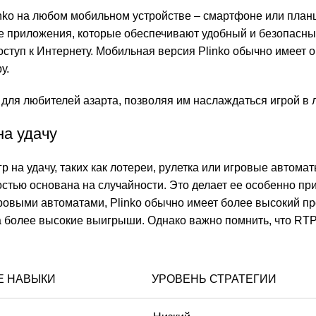
nko на любом мобильном устройстве – смартфоне или план
 приложения, которые обеспечивают удобный и безопасный 
 доступ к Интернету. Мобильная версия Plinko обычно имее
у.
для любителей азарта, позволяя им наслаждаться игрой в 
на удачу
р на удачу, таких как лотереи, рулетка или игровые автомат
стью основана на случайности. Это делает ее особенно при
выми автоматами, Plinko обычно имеет более высокий проце
а более высокие выигрыши. Однако важно помнить, что RTP
Е НАВЫКИ
УРОВЕНЬ СТРАТЕГИИ