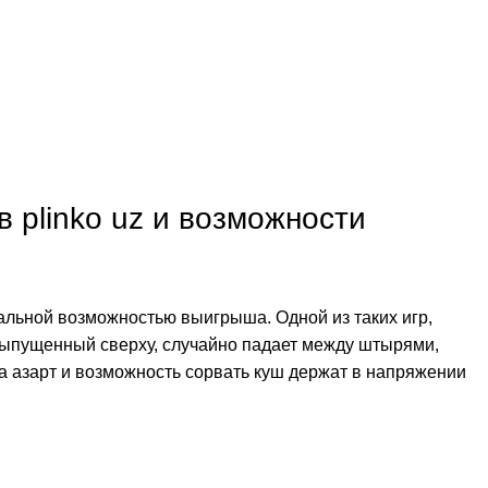
в plinko uz и возможности
альной возможностью выигрыша. Одной из таких игр,
, выпущенный сверху, случайно падает между штырями,
 а азарт и возможность сорвать куш держат в напряжении