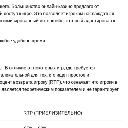
шете. Большинство онлайн-казино предлагают
доступ к игре. Это позволяет игрокам наслаждаться
т оптимизированный интерфейс, который адаптирован к
любое удобное время.
ы. В отличие от некоторых игр, где требуется
влекательной для тех, кто ищет простое и
нт возврата игроку (RTP), что означает, что игроки в
 является теоретическим показателем и не гарантирует
RTP (ПРИБЛИЗИТЕЛЬНО)