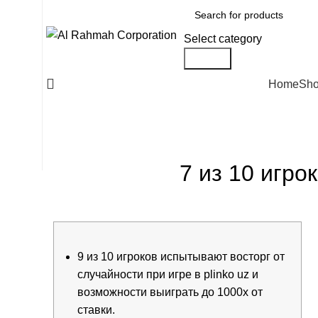
Select category
Search
Home
Sh
7 из 10 игро
9 из 10 игроков испытывают восторг от
случайности при игре в plinko uz и
возможности выиграть до 1000x от
ставки.