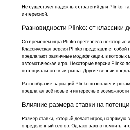
Не существует надежных стратегий для Plinko, т
интересной.
Разновидности Plinko: от классики
Со временем игра Plinko претерпела некоторые 
Классическая версия Plinko представляет собой
предлагают различные модификации, в которых 
автоматическая игра. Некоторые версии Plinko п
потенциального выигрыша. Другие версии предла
Разнообразие вариаций Plinko позволяет игрокам
предлагая всё новые и интересные возможности 
Влияние размера ставки на потенц
Размер ставки, который делает игрок, напрямую
определенный сектор. Однако важно помнить, что