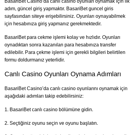
BasariBet Casino’da canlı casino oyunları oynamak için ilk
adım, güncel giriş yapmaktır. BasariBet guncel giris
sayfasından siteye erişebilirsiniz. Oyunları oynayabilmek
için hesabınıza giriş yapmanız gerekmektedir.
BasariBet para cekme işlemi kolay ve hızlıdır. Oyunları
oynadıktan sonra kazanılan para hesabınıza transfer
edilebilir. Para çekme işlemi için gerekli bilgileri belirtilen
formu doldurmanız yeterlidir.
Canlı Casino Oyunları Oynama Adımları
BasariBet Casino’da canlı casino oyunlarını oynamak için
aşağıdaki adımları takip edebilirsiniz:
1. BasariBet canlı casino bölümüne gidin.
2. Seçtiğiniz oyunu seçin ve oyunu başlatın.