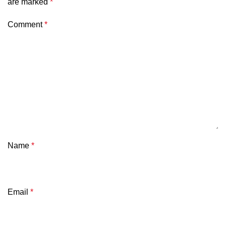
are marked
*
Comment
*
Name
*
Email
*