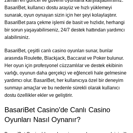
zaman en güncel ve güvenli oyunlarla karşılaşabilirsiniz.
BasariBet, kullanıcı dostu arayüz ve hızlı yüklemeyi
sunarak, oyun oynayan sizin için her şeyi kolaylaştırır.
BasariBet para çekme işlemi de basit ve hızlıdır, herhangi
bir sorun yaşayabilirseniz, 24/7 destek hattından yardımcı
alabilirsiniz.
BasariBet, çeşitli canlı casino oyunları sunar, bunlar
arasında Roulette, Blackjack, Baccarat ve Poker bulunur.
Her oyun için profesyonel cüzzamlılar ve destek ekibinin
varlığı, oyunun daha gerçekçi ve eğlenceli hale gelmesine
yardımcı olur. BasariBet, her kullanıcıya özel bir deneyim
sunmayı amaçlar ve bu nedenle sürekli olarak kullanıcı
dostu özellikler ekler ve geliştirir.
BasariBet Casino’de Canlı Casino
Oyunları Nasıl Oynanır?