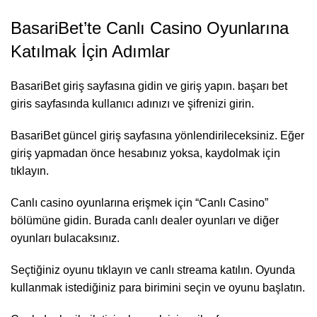
BasariBet’te Canlı Casino Oyunlarına
Katılmak İçin Adımlar
BasariBet giriş sayfasına gidin ve giriş yapın.
başarı bet
giris sayfasında kullanıcı adınızı ve şifrenizi girin.
BasariBet güncel giriş sayfasına yönlendirileceksiniz. Eğer
giriş yapmadan önce hesabınız yoksa, kaydolmak için
tıklayın.
Canlı casino oyunlarına erişmek için “Canlı Casino”
bölümüne gidin. Burada canlı dealer oyunları ve diğer
oyunları bulacaksınız.
Seçtiğiniz oyunu tıklayın ve canlı streama katılın. Oyunda
kullanmak istediğiniz para birimini seçin ve oyunu başlatın.