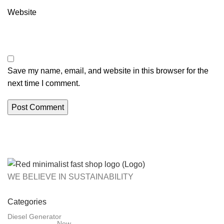
Website
Save my name, email, and website in this browser for the
next time I comment.
WE BELIEVE IN SUSTAINABILITY
Categories
Diesel Generator
New