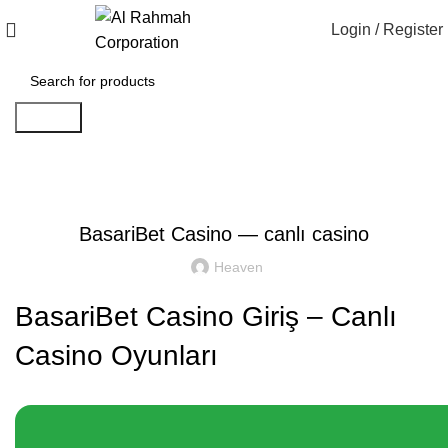
Login / Register
Search
BLOG
BasariBet Casino — canlı casino
Heaven
BasariBet Casino Giriş – Canlı
Casino Oyunları