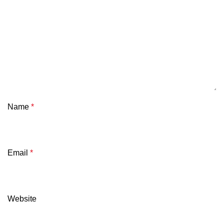
Name
*
Email
*
Website