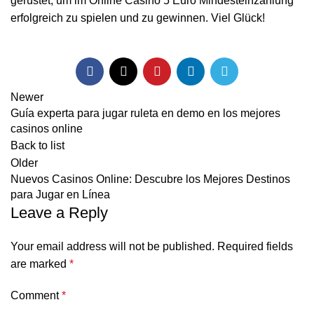
gerüstet, um im Online Casino 5 Euro Mindesteinzahlung
erfolgreich zu spielen und zu gewinnen. Viel Glück!
Newer
Guía experta para jugar ruleta en demo en los mejores
casinos online
Back to list
Older
Nuevos Casinos Online: Descubre los Mejores Destinos
para Jugar en Línea
Leave a Reply
Your email address will not be published.
Required fields
are marked
*
Comment
*