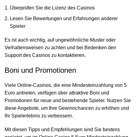
Überprüfen Sie die Lizenz des Casinos
Lesen Sie Bewertungen und Erfahrungen anderer
Spieler
Es ist auch wichtig, auf ungewöhnliche Muster oder
Verhaltensweisen zu achten und bei Bedenken den
Support des Casinos zu kontaktieren.
Boni und Promotionen
Viele Online-Casinos, die eine Mindesteinzahlung von 5
Euro anbieten, verfügen über attraktive Boni und
Promotionen für neue und bestehende Spieler. Nutzen Sie
diese Angebote, um Ihre Gewinnchancen zu erhöhen und
Ihr Spielerlebnis zu verbessern.
Mit diesen Tipps und Empfehlungen sind Sie bestens