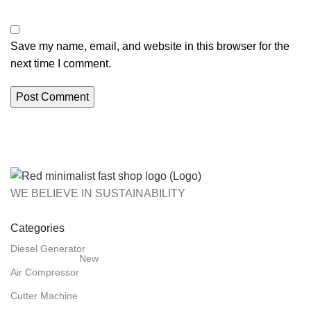
Save my name, email, and website in this browser for the
next time I comment.
WE BELIEVE IN SUSTAINABILITY
Categories
Diesel Generator
New
Air Compressor
Cutter Machine