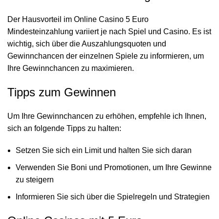
Der Hausvorteil im Online Casino 5 Euro
Mindesteinzahlung variiert je nach Spiel und Casino. Es ist
wichtig, sich über die Auszahlungsquoten und
Gewinnchancen der einzelnen Spiele zu informieren, um
Ihre Gewinnchancen zu maximieren.
Tipps zum Gewinnen
Um Ihre Gewinnchancen zu erhöhen, empfehle ich Ihnen,
sich an folgende Tipps zu halten:
Setzen Sie sich ein Limit und halten Sie sich daran
Verwenden Sie Boni und Promotionen, um Ihre Gewinne
zu steigern
Informieren Sie sich über die Spielregeln und Strategien