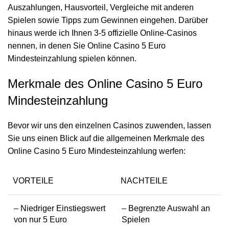
Auszahlungen, Hausvorteil, Vergleiche mit anderen
Spielen sowie Tipps zum Gewinnen eingehen. Darüber
hinaus werde ich Ihnen 3-5 offizielle Online-Casinos
nennen, in denen Sie Online Casino 5 Euro
Mindesteinzahlung spielen können.
Merkmale des Online Casino 5 Euro
Mindesteinzahlung
Bevor wir uns den einzelnen Casinos zuwenden, lassen
Sie uns einen Blick auf die allgemeinen Merkmale des
Online Casino 5 Euro Mindesteinzahlung werfen:
VORTEILE
NACHTEILE
– Niedriger Einstiegswert
– Begrenzte Auswahl an
von nur 5 Euro
Spielen