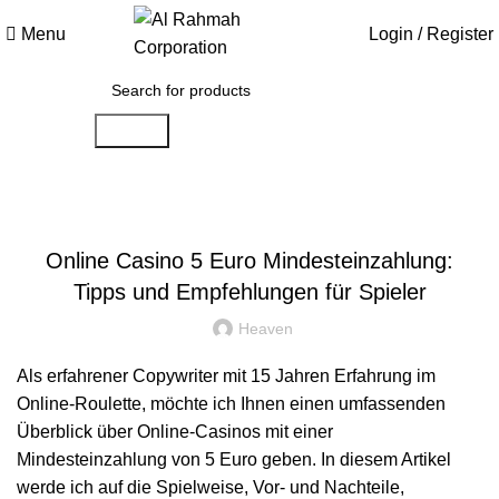
Menu
Login / Register
Search
BLOG
Online Casino 5 Euro Mindesteinzahlung:
Tipps und Empfehlungen für Spieler
Heaven
Als erfahrener Copywriter mit 15 Jahren Erfahrung im
Online-Roulette, möchte ich Ihnen einen umfassenden
Überblick über Online-Casinos mit einer
Mindesteinzahlung von 5 Euro geben. In diesem Artikel
werde ich auf die Spielweise, Vor- und Nachteile,