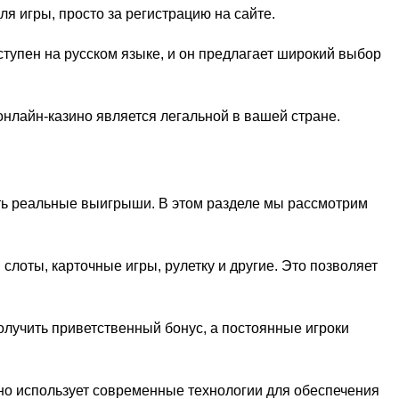
я игры, просто за регистрацию на сайте.
ступен на русском языке, и он предлагает широкий выбор
 онлайн-казино является легальной в вашей стране.
ить реальные выигрыши. В этом разделе мы рассмотрим
слоты, карточные игры, рулетку и другие. Это позволяет
олучить приветственный бонус, а постоянные игроки
но использует современные технологии для обеспечения