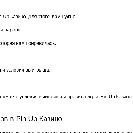
n Up Казино. Для этого, вам нужно:
 и пароль.
 которая вам понравилась.
ы и условия выигрыша.
онимаете условия выигрыша и правила игры. Pin Up Казино 
ов в Pin Up Казино