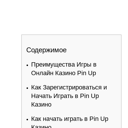
Содержимое
Преимущества Игры в
Онлайн Казино Pin Up
Как Зарегистрироваться и
Начать Играть в Pin Up
Казино
Как начать играть в Pin Up
Казино