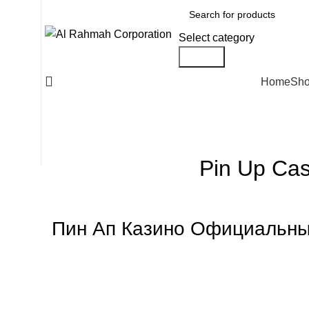
Select category
Search
Home
Sh
Pin Up Ca
Пин Ап Казино Официальный