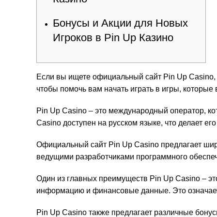
Бонусы и Акции для Новых
Игроков в Pin Up Казино
Если вы ищете официальный сайт Pin Up Casino, 
чтобы помочь вам начать играть в игры, которые 
Pin Up Casino – это международный оператор, ко
Casino доступен на русском языке, что делает ег
Официальный сайт Pin Up Casino предлагает широ
ведущими разработчиками программного обеспечен
Один из главных преимуществ Pin Up Casino – эт
информацию и финансовые данные. Это означает, 
Pin Up Casino также предлагает различные бонус