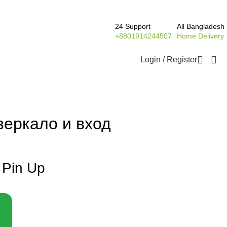
24 Support
All Bangladesh
+8801914244507
Home Delivery
Login / Register
зеркало и вход
 Pin Up