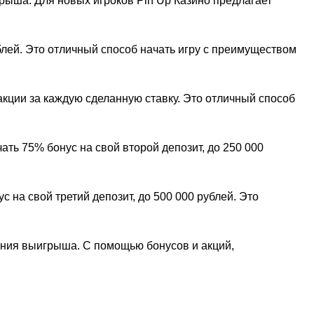
грыша. Для новых игроков Pin Up Казино предлагает
ублей. Это отличный способ начать игру с преимуществом
акции за каждую сделанную ставку. Это отличный способ
ать 75% бонус на свой второй депозит, до 250 000
с на свой третий депозит, до 500 000 рублей. Это
чения выигрыша. С помощью бонусов и акций,