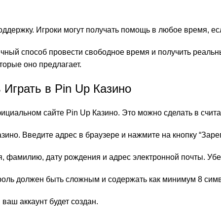
поддержку. Игроки могут получать помощь в любое время, е
отличный способ провести свободное время и получить реал
торые оно предлагает.
 Играть в Pin Up Казино
фициальном сайте Pin Up Казино. Это можно сделать в счит
зино. Введите адрес в браузере и нажмите на кнопку “Заре
, фамилию, дату рождения и адрес электронной почты. Убед
ароль должен быть сложным и содержать как минимум 8 сим
 ваш аккаунт будет создан.