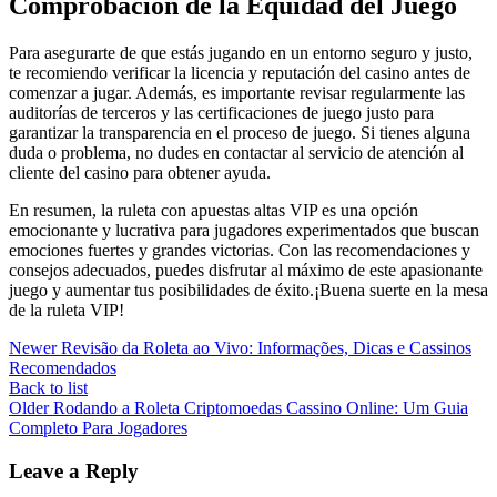
Comprobación de la Equidad del Juego
Para asegurarte de que estás jugando en un entorno seguro y justo,
te recomiendo verificar la licencia y reputación del casino antes de
comenzar a jugar. Además, es importante revisar regularmente las
auditorías de terceros y las certificaciones de juego justo para
garantizar la transparencia en el proceso de juego. Si tienes alguna
duda o problema, no dudes en contactar al servicio de atención al
cliente del casino para obtener ayuda.
En resumen, la ruleta con apuestas altas VIP es una opción
emocionante y lucrativa para jugadores experimentados que buscan
emociones fuertes y grandes victorias. Con las recomendaciones y
consejos adecuados, puedes disfrutar al máximo de este apasionante
juego y aumentar tus posibilidades de éxito.¡Buena suerte en la mesa
de la ruleta VIP!
Newer
Revisão da Roleta ao Vivo: Informações, Dicas e Cassinos
Recomendados
Back to list
Older
Rodando a Roleta Criptomoedas Cassino Online: Um Guia
Completo Para Jogadores
Leave a Reply