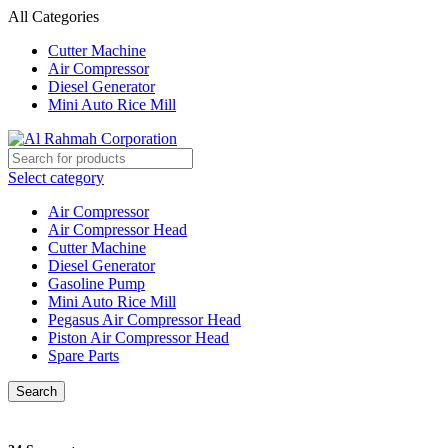
All Categories
Cutter Machine
Air Compressor
Diesel Generator
Mini Auto Rice Mill
Select category
Air Compressor
Air Compressor Head
Cutter Machine
Diesel Generator
Gasoline Pump
Mini Auto Rice Mill
Pegasus Air Compressor Head
Piston Air Compressor Head
Spare Parts
Search